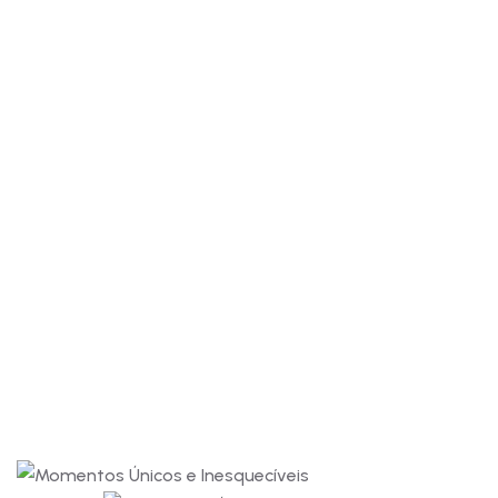
.|Eu e minha
bom. Valeu a pena
esposa
adoramos o
hotel e
voltaremos em
outras
oportunidades.