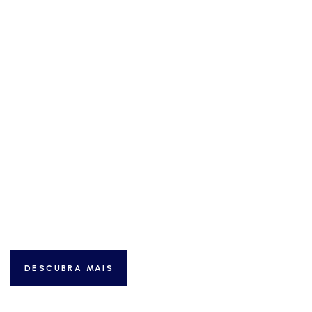
Obtenha o Melhor
Conforto em Nosso
Hotel
LUXO & QUALIDADE
DESCUBRA MAIS