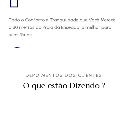
Todo o Conforto e Tranquilidade que Você Merece
Nos
17700
+
a 80 metros da Praia da Enseada, o melhor para
inc
suas Férias.
Hóspedes visitam nosso hotel
todos os meses
DEPOIMENTOS DOS CLIENTES
O que estão Dizendo ?
Monica F.
Thaigo M
Ana B.