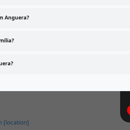
em Anguera?
mília?
uera?
 [location]