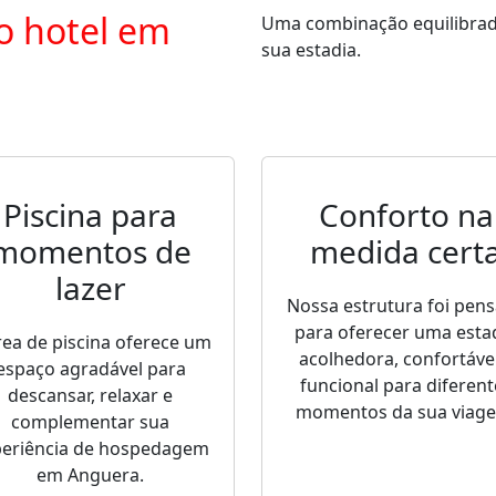
o hotel em
Uma combinação equilibrada 
sua estadia.
Piscina para
Conforto na
momentos de
medida cert
lazer
Nossa estrutura foi pen
para oferecer uma esta
rea de piscina oferece um
acolhedora, confortável
espaço agradável para
funcional para diferent
descansar, relaxar e
momentos da sua viag
complementar sua
periência de hospedagem
em Anguera.