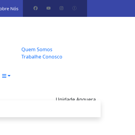
obre Nós
Home
Quartos
Galeria
Sobre Nós
Quem Somos
Trabalhe Conosco
Contato
Unidade Anguera