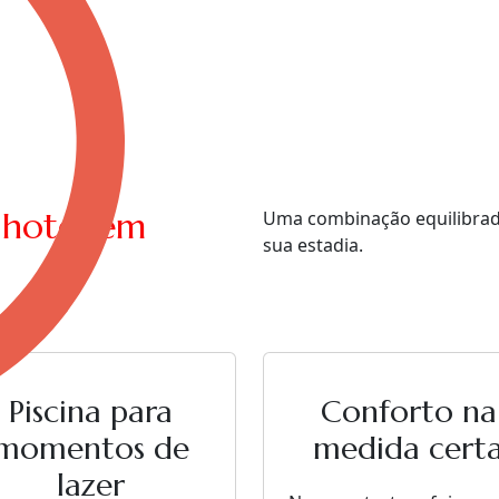
 hotel em
Uma combinação equilibrada 
sua estadia.
Piscina para
Conforto na
momentos de
medida cert
lazer