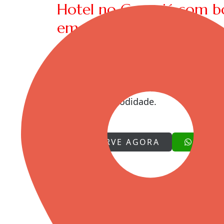
Hotel no Guarujá com boa
em Cristópolis
Se você procura um hotel em Cristópol
estrutura agradável para descansar, o 
que une praticidade, conforto e lazer. 
oferece uma experiência acolhedora pa
com mais comodidade.
RESERVE AGORA
FALE 