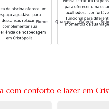
Nossa estrutura foi pen
para oferecer uma esta
rea de piscina oferece um
acolhedora, confortável
espaço agradável para
funcional para diferent
descansar, relaxar e
Home
Quartos
Galeria
Sob
momentos da sua viag
complementar sua
periência de hospedagem
em Cristópolis.
a com conforto e lazer em Cris