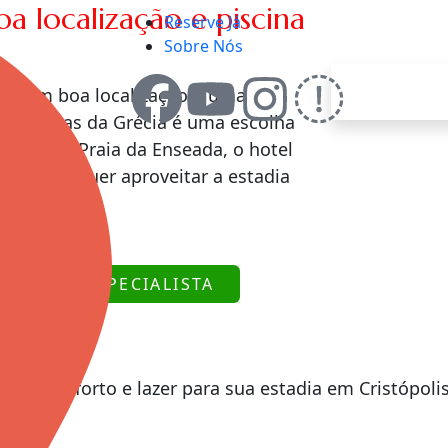
 localização e piscina
Reserve Já
Sobre Nós
is com boa localização e uma
Hotel Ilhas da Grécia é uma escolha
Próximo à Praia da Enseada, o hotel
ra quem quer aproveitar a estadia
COM UM ESPECIALISTA
Mais conforto e lazer para sua estadia em Cristópoli