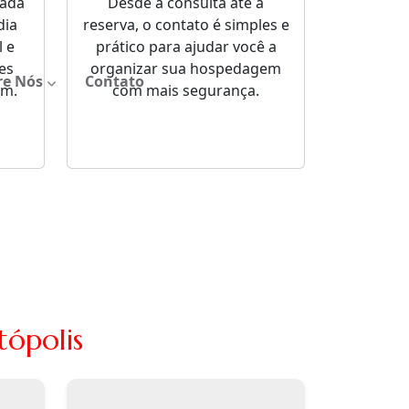
sada
Desde a consulta até a
dia
reserva, o contato é simples e
 e
prático para ajudar você a
es
organizar sua hospedagem
re Nós
Contato
em.
com mais segurança.
tópolis