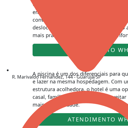
Uma boa localização ajuda você a apro
em Cristópolis. Estar próximo à Praia 
conveniência para passeios, momentos
deslocamentos do dia a dia, tornando
mais prática para quem valoriza confor
ATENDIMENTO WH
A piscina é um dos diferenciais para 
R. Marivaldo Fernandez, 144 - Guarujá/SP
e lazer na mesma hospedagem. Com u
estrutura acolhedora, o hotel é uma op
casal, família ou quem quer aproveita
mais tranquilidade.
ATENDIMENTO WH