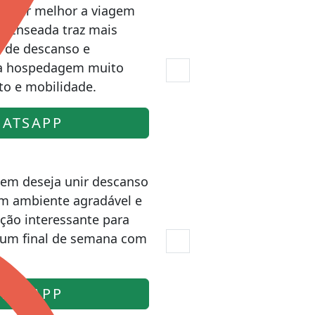
veitar melhor a viagem
da Enseada traz mais
 de descanso e
 a hospedagem muito
to e mobilidade.
ATSAPP
quem deseja unir descanso
m ambiente agradável e
ção interessante para
r um final de semana com
ATSAPP