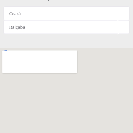
Ceará
×
Itaiçaba
×