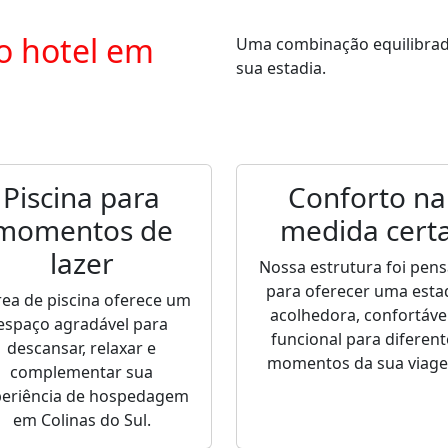
o hotel em
Uma combinação equilibrada 
sua estadia.
Piscina para
Conforto na
momentos de
medida cert
lazer
Nossa estrutura foi pen
para oferecer uma esta
rea de piscina oferece um
acolhedora, confortável
espaço agradável para
funcional para diferent
descansar, relaxar e
momentos da sua viag
complementar sua
periência de hospedagem
em Colinas do Sul.