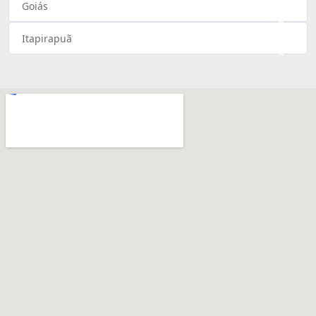
Goiás
×
Itapirapuã
×