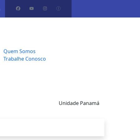
s
ome
artos
leria
bre Nós
Quem Somos
Trabalhe Conosco
ntato
Unidade Panamá