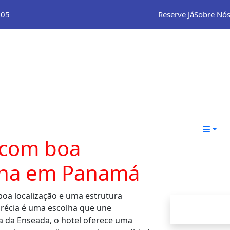
105
Reserve Já
Sobre Nó
H
Qu
Ga
So
Co
 com boa
cina em Panamá
oa localização e uma estrutura
Grécia é uma escolha que une
ia da Enseada, o hotel oferece uma