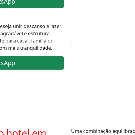
tsApp
eseja unir descanso e lazer
gradável e estrutura
e para casal, família ou
om mais tranquilidade.
tsApp
o hotel em
Uma combinação equilibrada 