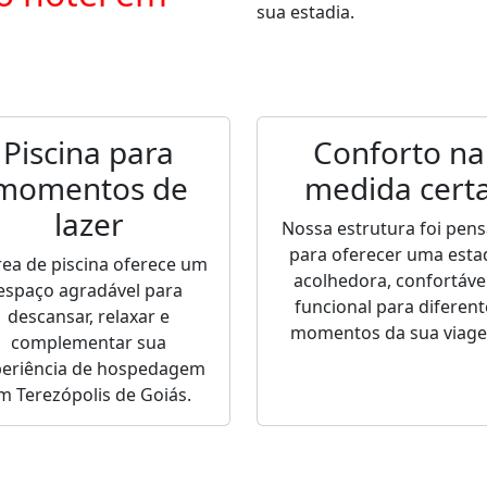
sua estadia.
Piscina para
Conforto na
momentos de
medida cert
lazer
Nossa estrutura foi pen
para oferecer uma esta
rea de piscina oferece um
acolhedora, confortável
espaço agradável para
funcional para diferent
descansar, relaxar e
momentos da sua viag
complementar sua
periência de hospedagem
m Terezópolis de Goiás.