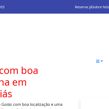
105
Reserve Já
Sobre Nó
H
Qu
Ga
So
Co
 com boa
ina em
iás
e Goiás com boa localização e uma