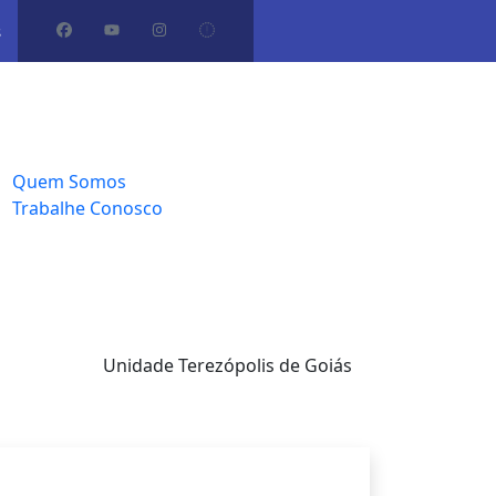
s
ome
artos
leria
bre Nós
Quem Somos
Trabalhe Conosco
ntato
Unidade Terezópolis de Goiás