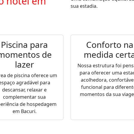
o hotel em
sua estadia.
Piscina para
Conforto na
momentos de
medida cert
lazer
Nossa estrutura foi pen
para oferecer uma esta
rea de piscina oferece um
acolhedora, confortável
espaço agradável para
funcional para diferent
descansar, relaxar e
momentos da sua viag
complementar sua
periência de hospedagem
em Bacuri.