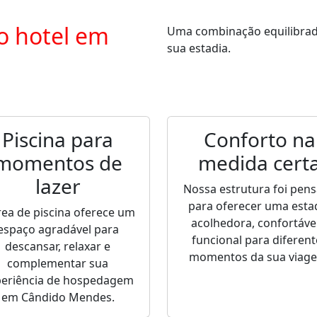
o hotel em
Uma combinação equilibrada 
sua estadia.
Piscina para
Conforto na
momentos de
medida cert
lazer
Nossa estrutura foi pen
para oferecer uma esta
rea de piscina oferece um
acolhedora, confortável
espaço agradável para
funcional para diferent
descansar, relaxar e
momentos da sua viag
complementar sua
periência de hospedagem
em Cândido Mendes.