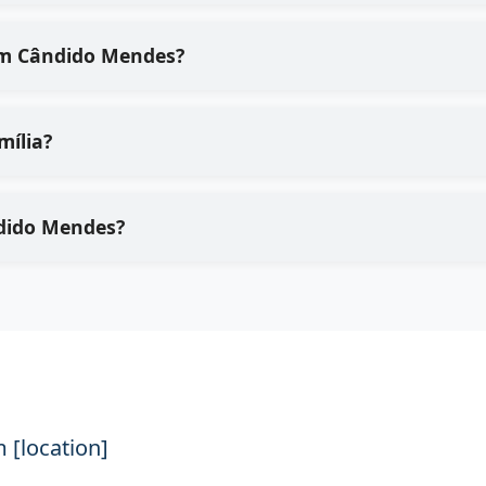
em Cândido Mendes?
mília?
ndido Mendes?
 [location]