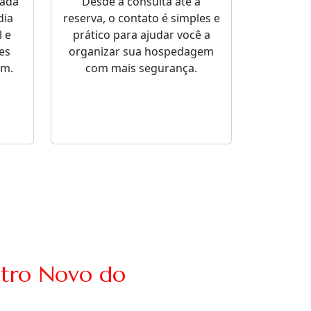
sada
Desde a consulta até a
dia
reserva, o contato é simples e
 e
prático para ajudar você a
es
organizar sua hospedagem
em.
com mais segurança.
ntro Novo do