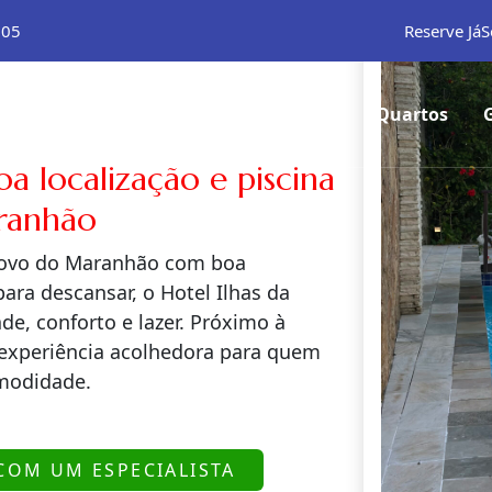
105
Reserve Já
S
Home
Quartos
 localização e piscina
ranhão
Novo do Maranhão com boa
ara descansar, o Hotel Ilhas da
de, conforto e lazer. Próximo à
 experiência acolhedora para quem
omodidade.
COM UM ESPECIALISTA