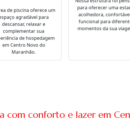
Nossa estrutura foi pen
para oferecer uma esta
rea de piscina oferece um
acolhedora, confortável
espaço agradável para
funcional para diferent
descansar, relaxar e
momentos da sua viag
complementar sua
periência de hospedagem
em Centro Novo do
Maranhão.
ra com conforto e lazer em Ce