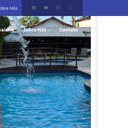
obre Nós
Unidade Centro Novo do Maranhão
Galeria
Sobre Nós
Contato