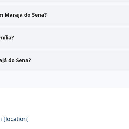
m Marajá do Sena?
mília?
ajá do Sena?
 [location]