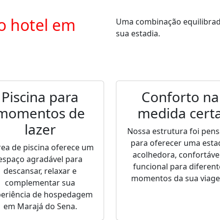
o hotel em
Uma combinação equilibrada 
sua estadia.
Piscina para
Conforto na
momentos de
medida cert
lazer
Nossa estrutura foi pen
para oferecer uma esta
rea de piscina oferece um
acolhedora, confortável
espaço agradável para
funcional para diferent
descansar, relaxar e
momentos da sua viag
complementar sua
periência de hospedagem
em Marajá do Sena.