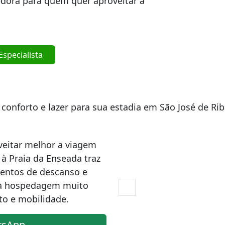
edora para quem quer aproveitar a
specialista
 conforto e lazer para sua estadia em São José de Ri
veitar melhor a viagem
à Praia da Enseada traz
entos de descanso e
 a hospedagem muito
to e mobilidade.
tsApp