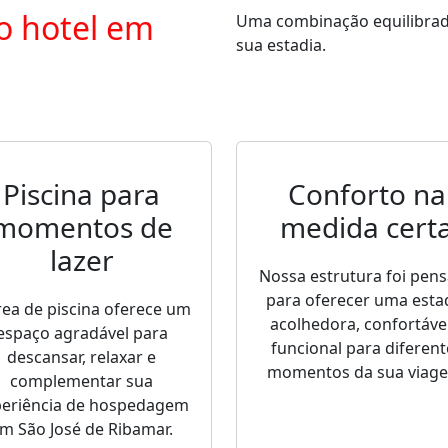
o hotel em
Uma combinação equilibrada 
sua estadia.
Piscina para
Conforto na
momentos de
medida cert
lazer
Nossa estrutura foi pen
para oferecer uma esta
rea de piscina oferece um
acolhedora, confortável
espaço agradável para
funcional para diferent
descansar, relaxar e
momentos da sua viag
complementar sua
periência de hospedagem
m São José de Ribamar.