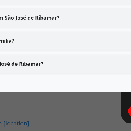
m São José de Ribamar?
mília?
 José de Ribamar?
 [location]