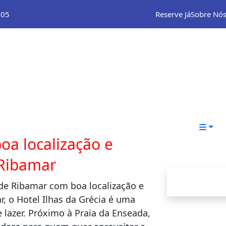
105
Reserve Já
Sobre Nó
H
Qu
Ga
So
Co
oa localização e
 Ribamar
de Ribamar com boa localização e
, o Hotel Ilhas da Grécia é uma
 lazer. Próximo à Praia da Enseada,