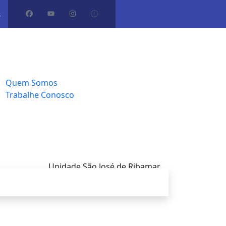
s
ome
artos
leria
bre Nós
Quem Somos
Trabalhe Conosco
ntato
Unidade São José de Ribamar