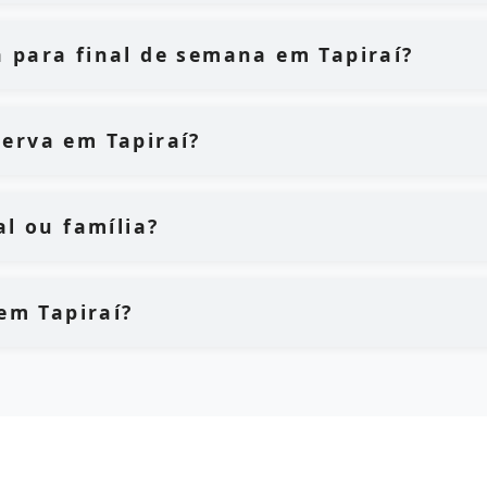
 para final de semana em Tapiraí?
erva em Tapiraí?
al ou família?
 em Tapiraí?