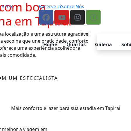
 com boa
2-5105
Reserve Já
Sobre Nós
ina em Tapiraí
a localização e uma estrutura agradável
ma escolha que une praticidade, conforto
Home
Quartos
Galeria
Sob
l oferece uma experiência acolhedora
mais comodidade.
OM UM ESPECIALISTA
Mais conforto e lazer para sua estadia em Tapiraí
ar melhor a viagem em