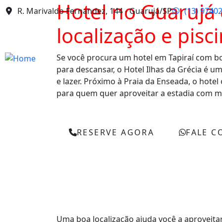
Hotel no Guarujá
R. Marivaldo Fernandez, 144 - Guarujá/SP
(13) 9740
localização e pisc
Se você procura um hotel em Tapiraí com bo
para descansar, o Hotel Ilhas da Grécia é u
e lazer. Próximo à Praia da Enseada, o hote
para quem quer aproveitar a estadia com 
RESERVE AGORA
FALE C
Uma boa localização ajuda você a aproveit