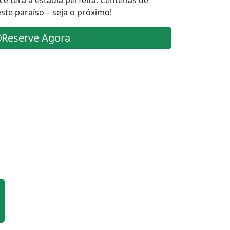
 terá a estadia perfeita. Centenas de
te paraíso – seja o próximo!
Reserve Agora