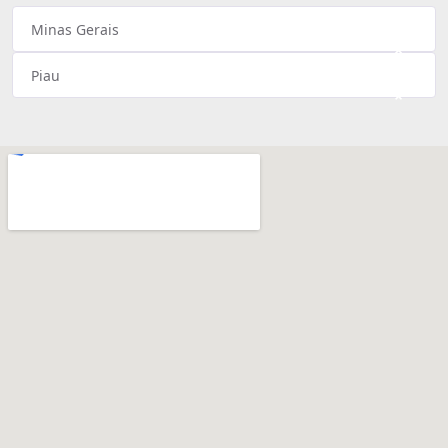
Minas Gerais
×
Piau
×