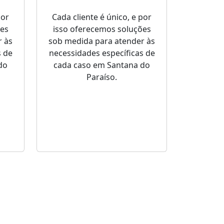
por
Cada cliente é único, e por
ões
isso oferecemos soluções
r às
sob medida para atender às
s de
necessidades específicas de
do
cada caso em Santana do
Paraíso.