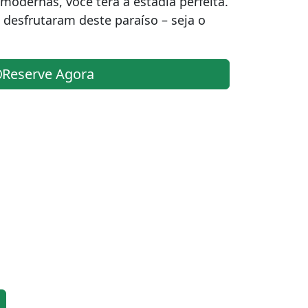
odernas, você terá a estadia perfeita.
desfrutaram deste paraíso – seja o
Reserve Agora