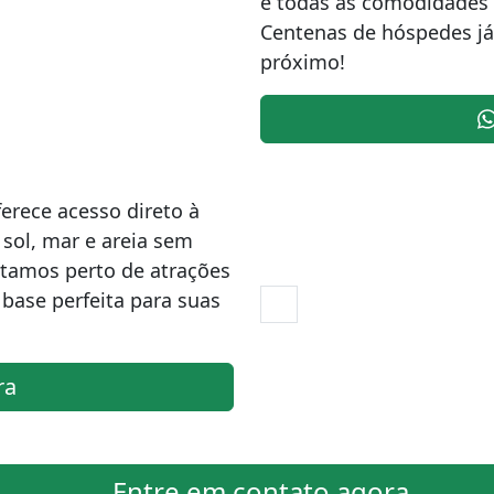
e todas as comodidades m
Centenas de hóspedes já 
próximo!
erece acesso direto à
 sol, mar e areia sem
stamos perto de atrações
 base perfeita para suas
ra
Entre em contato agora