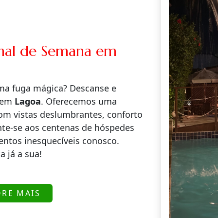
inal de Semana em
uma fuga mágica? Descanse e
o em
Lagoa
. Oferecemos uma
com vistas deslumbrantes, conforto
unte-se aos centenas de hóspedes
entos inesquecíveis conosco.
a já a sua!
ORE MAIS