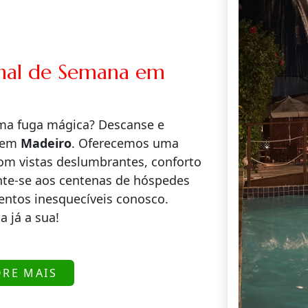
inal de Semana em
uma fuga mágica? Descanse e
o em
Madeiro
. Oferecemos uma
com vistas deslumbrantes, conforto
unte-se aos centenas de hóspedes
entos inesquecíveis conosco.
a já a sua!
ORE MAIS