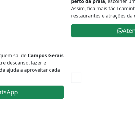
perto da praia
, escolher u
Assim, fica mais fácil caminh
restaurantes e atrações da 
Ate
 quem sai de
Campos Gerais
re descanso, lazer e
a ajuda a aproveitar cada
atsApp