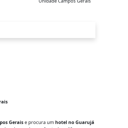
Unidade Campos Gerais
rais
os Gerais
e procura um
hotel no Guarujá