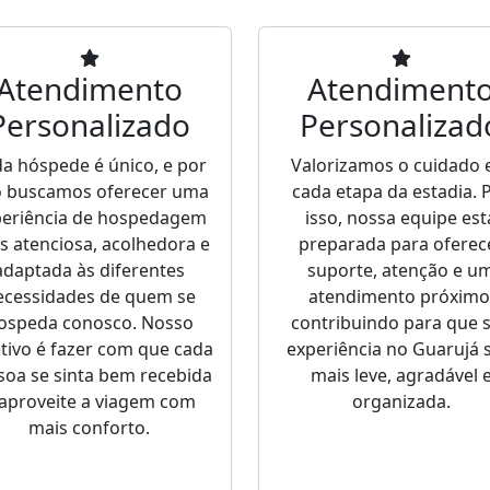
Atendimento
Atendiment
Personalizado
Personalizad
a hóspede é único, e por
Valorizamos o cuidado
o buscamos oferecer uma
cada etapa da estadia. 
periência de hospedagem
isso, nossa equipe est
s atenciosa, acolhedora e
preparada para oferec
adaptada às diferentes
suporte, atenção e u
ecessidades de quem se
atendimento próximo
ospeda conosco. Nosso
contribuindo para que 
tivo é fazer com que cada
experiência no Guarujá 
soa se sinta bem recebida
mais leve, agradável 
 aproveite a viagem com
organizada.
mais conforto.