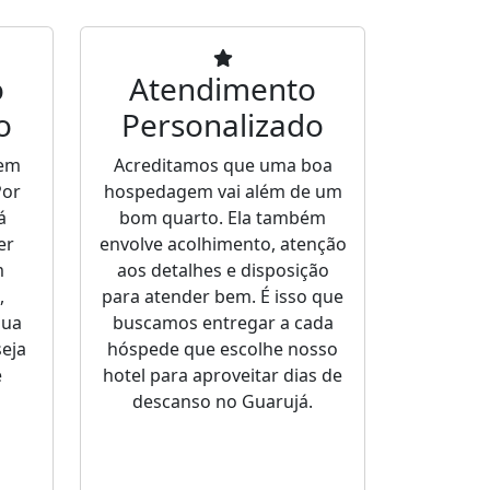
o
Atendimento
o
Personalizado
 em
Acreditamos que uma boa
Por
hospedagem vai além de um
á
bom quarto. Ela também
er
envolve acolhimento, atenção
m
aos detalhes e disposição
,
para atender bem. É isso que
sua
buscamos entregar a cada
seja
hóspede que escolhe nosso
e
hotel para aproveitar dias de
descanso no Guarujá.